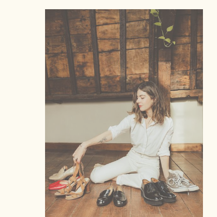
et si ton
style te
révélait
(vraiment)?