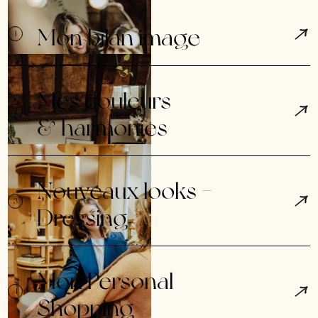
Mon bilan image
1
Mes couleurs
2
& harmonies
Nouveaux looks -
3
Dressing
Mon Personal
4
Shopping